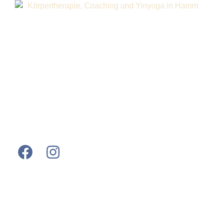
Carmen Homann – Körpertherapie und Coaching
Martinstr. 41 | 59067 Hamm
E-Mail: post@carmen-homann.de
Tel.: 02381-780010
Hier ist noch der wichtige, unumgängliche
Disclaimer: